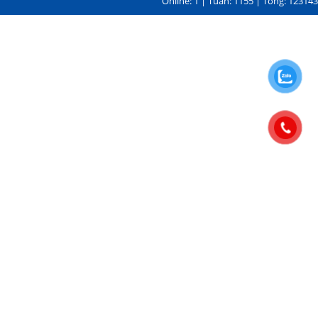
Online: 1 | Tuần: 1155 | Tổng: 123143