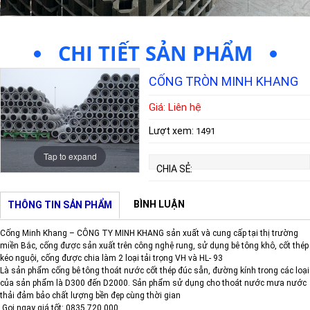
CHI TIẾT SẢN PHẨM
CỐNG TRÒN MINH KHANG
Giá: Liên hệ
Lượt xem:
1491
Tap to expand
CHIA SẺ:
BÌNH LUẬN
THÔNG TIN SẢN PHẨM
Cống Minh Khang – CÔNG TY MINH KHANG sản xuất và cung cấp tại thị trường
miền Bắc, cống được sản xuất trên công nghệ rung, sử dụng bê tông khô, cốt thép
kéo nguội, cống được chia làm 2 loại tải trọng VH và HL- 93
Là sản phẩm cống bê tông thoát nước cốt thép đúc sẵn, đường kính trong các loại
của sản phẩm là D300 đến D2000. Sản phẩm sử dụng cho thoát nước mưa nước
thải đảm bảo chất lượng bền đẹp cùng thời gian
Gọi ngay giá tốt: 0835 720 000